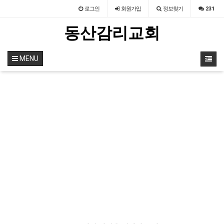
로그인
회원
가입
정보찾기
231
동산감리교회
MENU